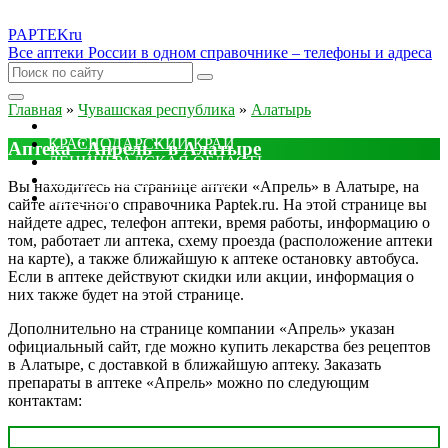
PAPTEK
ru
Все аптеки России в одном справочнике – телефоны и адреса
Главная
»
Чувашская республика
»
Алатырь
МОСКОВСКАЯ ОБЛАСТЬ
КРАСНОДАРСКИЙ КРАЙ
Аптека "Апрель" в Алатыре
ЛЕНИНГРАДСКАЯ ОБЛАСТЬ
РОСТОВСКАЯ ОБЛАСТЬ
Вы находитесь на странице аптеки «Апрель» в Алатыре, на
ДРУГИЕ
сайте аптечного справочника Paptek.ru. На этой странице вы
найдете адрес, телефон аптеки, время работы, информацию о
том, работает ли аптека, схему проезда (расположение аптеки
на карте), а также ближайшую к аптеке остановку автобуса.
Если в аптеке действуют скидки или акции, информация о
них также будет на этой странице.
Дополнительно на странице компании «Апрель» указан
официальный сайт, где можно купить лекарства без рецептов
в Алатыре, с доставкой в ближайшую аптеку. Заказать
препараты в аптеке «Апрель» можно по следующим
контактам: