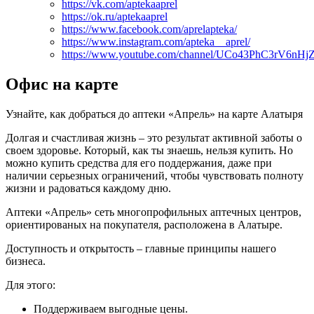
https://vk.com/aptekaaprel
https://ok.ru/aptekaaprel
https://www.facebook.com/aprelapteka/
https://www.instagram.com/apteka__aprel/
https://www.youtube.com/channel/UCo43PhC3rV6nH
Офис на карте
Узнайте, как добраться до аптеки «Апрель» на карте Алатыря
Долгая и счастливая жизнь – это результат активной заботы о
своем здоровье. Который, как ты знаешь, нельзя купить. Но
можно купить средства для его поддержания, даже при
наличии серьезных ограничений, чтобы чувствовать полноту
жизни и радоваться каждому дню.
Аптеки «Апрель» сеть многопрофильных аптечных центров,
ориентированых на покупателя, расположена в Алатыре.
Доступность и открытость – главные принципы нашего
бизнеса.
Для этого:
Поддерживаем выгодные цены.