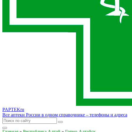
PAPTEK
ru
Все аптеки России в одном справочнике – телефоны и адреса
Главная
»
Республика Алтай
»
Горно-Алтайск