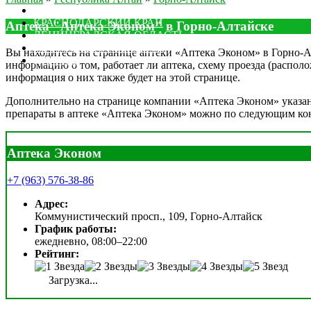
МОСКОВСКАЯ ОБЛАСТЬ
КРАСНОДАРСКИЙ КРАЙ
Аптека "Аптека Эконом" в Горно-Алтайске
ЛЕНИНГРАДСКАЯ ОБЛАСТЬ
РОСТОВСКАЯ ОБЛАСТЬ
Вы находитесь на странице аптеки «Аптека Эконом» в Горно-Алт
ДРУГИЕ
информацию о том, работает ли аптека, схему проезда (располо
информация о них также будет на этой странице.
Дополнительно на странице компании «Аптека Эконом» указан 
препараты в аптеке «Аптека Эконом» можно по следующим ко
Аптека Эконом
+7 (963) 576-38-86
Адрес:
Коммунистический просп., 109, Горно-Алтайск
График работы:
ежедневно, 08:00–22:00
Рейтинг:
Загрузка...