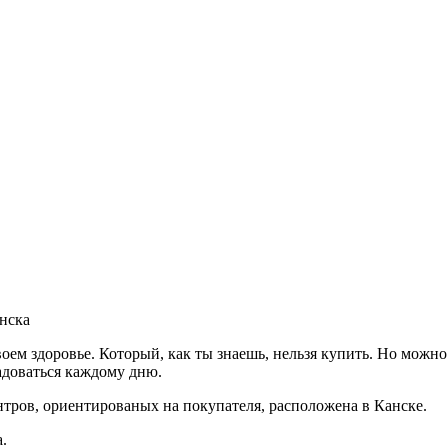
анска
своем здоровье. Который, как ты знаешь, нельзя купить. Но можн
адоваться каждому дню.
тров, ориентированых на покупателя, расположена в Канске.
.