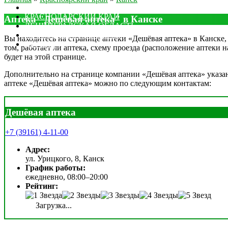
МОСКОВСКАЯ ОБЛАСТЬ
КРАСНОДАРСКИЙ КРАЙ
Аптека "Дешёвая аптека" в Канске
ЛЕНИНГРАДСКАЯ ОБЛАСТЬ
РОСТОВСКАЯ ОБЛАСТЬ
Вы находитесь на странице аптеки «Дешёвая аптека» в Канске, 
ДРУГИЕ
том, работает ли аптека, схему проезда (расположение аптеки 
будет на этой странице.
Дополнительно на странице компании «Дешёвая аптека» указан 
аптеке «Дешёвая аптека» можно по следующим контактам:
Дешёвая аптека
+7 (39161) 4-11-00
Адрес:
ул. Урицкого, 8, Канск
График работы:
ежедневно, 08:00–20:00
Рейтинг:
Загрузка...