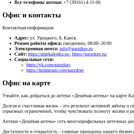
Все телефоны аптеки:
+7 (39161) 4-11-00
Офис и контакты
Контактная информация:
Адрес:
ул. Урицкого, 8, Канск
Режим работы офиса:
ежедневно, 08:00–20:00
Электронная почта:
info@garzdrav.ru
Сайт:
https://aptekalegko.ru/
,
https://garzdrav.ru/
Социальные сети:
https://vk.com/garzdrav
https://instagram.com/garzdrav
Офис на карте
Узнайте, как добраться до аптеки «Дешёвая аптека» на карте К
Долгая и счастливая жизнь – это результат активной заботы о 
серьезных ограничений, чтобы чувствовать полноту жизни и р
Аптеки «Дешёвая аптека» сеть многопрофильных аптечных цен
Доступность и открытость – главные принципы нашего бизнеса