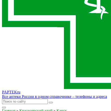
PAPTEK
ru
Все аптеки России в одном справочнике – телефоны и адреса
Главная
»
Красноярский край
»
Канск