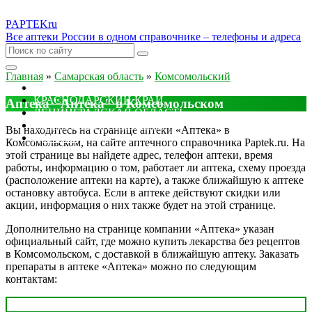
PAPTEK
ru
Все аптеки России в одном справочнике – телефоны и адреса
Главная
»
Самарская область
»
Комсомольский
МОСКОВСКАЯ ОБЛАСТЬ
КРАСНОДАРСКИЙ КРАЙ
Аптека "Аптека" в Комсомольском
ЛЕНИНГРАДСКАЯ ОБЛАСТЬ
РОСТОВСКАЯ ОБЛАСТЬ
Вы находитесь на странице аптеки «Аптека» в
ДРУГИЕ
Комсомольском, на сайте аптечного справочника Paptek.ru. На
этой странице вы найдете адрес, телефон аптеки, время
работы, информацию о том, работает ли аптека, схему проезда
(расположение аптеки на карте), а также ближайшую к аптеке
остановку автобуса. Если в аптеке действуют скидки или
акции, информация о них также будет на этой странице.
Дополнительно на странице компании «Аптека» указан
официальный сайт, где можно купить лекарства без рецептов
в Комсомольском, с доставкой в ближайшую аптеку. Заказать
препараты в аптеке «Аптека» можно по следующим
контактам: