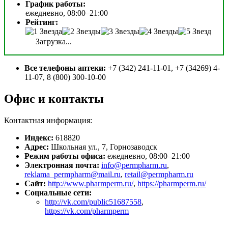
График работы:
ежедневно, 08:00–21:00
Рейтинг:
Загрузка...
Все телефоны аптеки:
+7 (342) 241-11-01, +7 (34269) 4-
11-07, 8 (800) 300-10-00
Офис и контакты
Контактная информация:
Индекс:
618820
Адрес:
Школьная ул., 7, Горнозаводск
Режим работы офиса:
ежедневно, 08:00–21:00
Электронная почта:
info@permpharm.ru
,
reklama_permpharm@mail.ru
,
retail@permpharm.ru
Сайт:
http://www.pharmperm.ru/
,
https://pharmperm.ru/
Социальные сети:
http://vk.com/public51687558
,
https://vk.com/pharmperm