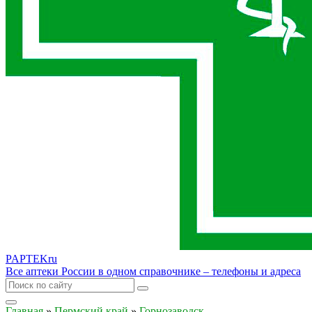
PAPTEK
ru
Все аптеки России в одном справочнике – телефоны и адреса
Главная
»
Пермский край
»
Горнозаводск