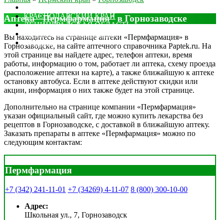
МОСКОВСКАЯ ОБЛАСТЬ
КРАСНОДАРСКИЙ КРАЙ
Аптека "Пермфармация" в Горнозаводске
ЛЕНИНГРАДСКАЯ ОБЛАСТЬ
РОСТОВСКАЯ ОБЛАСТЬ
Вы находитесь на странице аптеки «Пермфармация» в
ДРУГИЕ
Горнозаводске, на сайте аптечного справочника Paptek.ru. На
этой странице вы найдете адрес, телефон аптеки, время
работы, информацию о том, работает ли аптека, схему проезда
(расположение аптеки на карте), а также ближайшую к аптеке
остановку автобуса. Если в аптеке действуют скидки или
акции, информация о них также будет на этой странице.
Дополнительно на странице компании «Пермфармация»
указан официальный сайт, где можно купить лекарства без
рецептов в Горнозаводске, с доставкой в ближайшую аптеку.
Заказать препараты в аптеке «Пермфармация» можно по
следующим контактам:
Пермфармация
+7 (342) 241-11-01
+7 (34269) 4-11-07
8 (800) 300-10-00
Адрес:
Школьная ул., 7, Горнозаводск