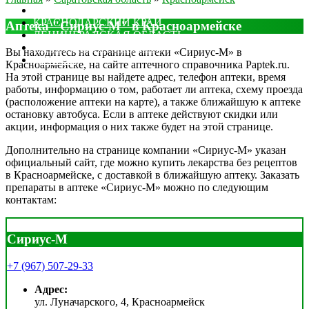
МОСКОВСКАЯ ОБЛАСТЬ
КРАСНОДАРСКИЙ КРАЙ
Аптека "Сириус-М" в Красноармейске
ЛЕНИНГРАДСКАЯ ОБЛАСТЬ
РОСТОВСКАЯ ОБЛАСТЬ
Вы находитесь на странице аптеки «Сириус-М» в
ДРУГИЕ
Красноармейске, на сайте аптечного справочника Paptek.ru.
На этой странице вы найдете адрес, телефон аптеки, время
работы, информацию о том, работает ли аптека, схему проезда
(расположение аптеки на карте), а также ближайшую к аптеке
остановку автобуса. Если в аптеке действуют скидки или
акции, информация о них также будет на этой странице.
Дополнительно на странице компании «Сириус-М» указан
официальный сайт, где можно купить лекарства без рецептов
в Красноармейске, с доставкой в ближайшую аптеку. Заказать
препараты в аптеке «Сириус-М» можно по следующим
контактам:
Сириус-М
+7 (967) 507-29-33
Адрес:
ул. Луначарского, 4, Красноармейск