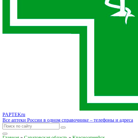
PAPTEK
ru
Все аптеки России в одном справочнике – телефоны и адреса
Главная
»
Саратовская область
»
Красноармейск