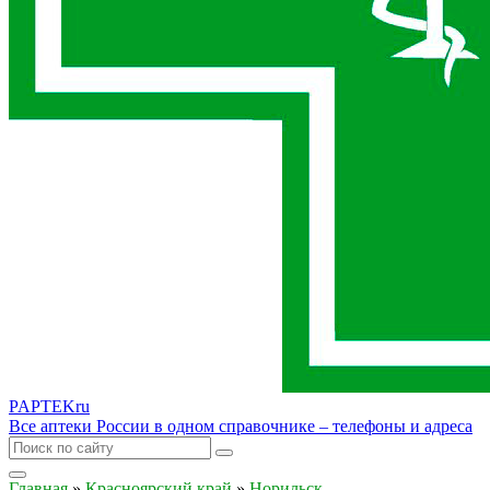
PAPTEK
ru
Все аптеки России в одном справочнике – телефоны и адреса
Главная
»
Красноярский край
»
Норильск