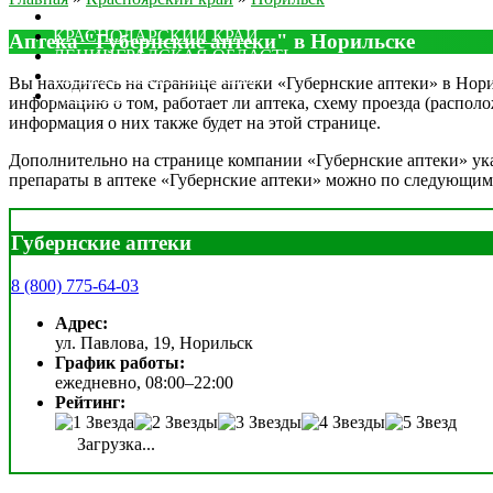
МОСКОВСКАЯ ОБЛАСТЬ
КРАСНОДАРСКИЙ КРАЙ
Аптека "Губернские аптеки" в Норильске
ЛЕНИНГРАДСКАЯ ОБЛАСТЬ
РОСТОВСКАЯ ОБЛАСТЬ
Вы находитесь на странице аптеки «Губернские аптеки» в Норил
ДРУГИЕ
информацию о том, работает ли аптека, схему проезда (располо
информация о них также будет на этой странице.
Дополнительно на странице компании «Губернские аптеки» указ
препараты в аптеке «Губернские аптеки» можно по следующим
Губернские аптеки
8 (800) 775-64-03
Адрес:
ул. Павлова, 19, Норильск
График работы:
ежедневно, 08:00–22:00
Рейтинг:
Загрузка...