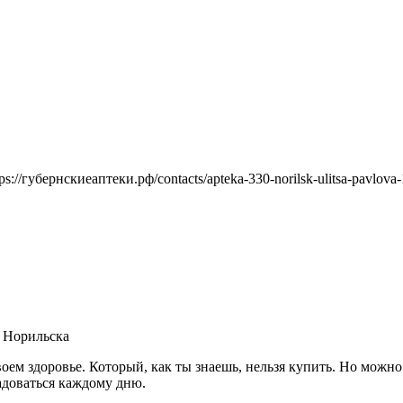
tps://губернскиеаптеки.рф/contacts/apteka-330-norilsk-ulitsa-pavlova-
е Норильска
своем здоровье. Который, как ты знаешь, нельзя купить. Но можн
адоваться каждому дню.