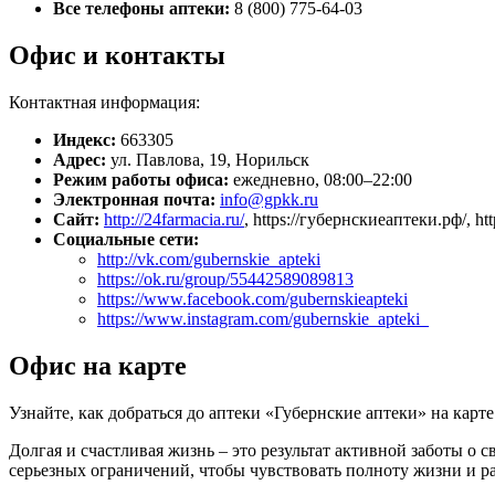
Все телефоны аптеки:
8 (800) 775-64-03
Офис и контакты
Контактная информация:
Индекс:
663305
Адрес:
ул. Павлова, 19, Норильск
Режим работы офиса:
ежедневно, 08:00–22:00
Электронная почта:
info@gpkk.ru
Сайт:
http://24farmacia.ru/
, https://губернскиеаптеки.рф/, ht
Социальные сети:
http://vk.com/gubernskie_apteki
https://ok.ru/group/55442589089813
https://www.facebook.com/gubernskieapteki
https://www.instagram.com/gubernskie_apteki_
Офис на карте
Узнайте, как добраться до аптеки «Губернские аптеки» на карт
Долгая и счастливая жизнь – это результат активной заботы о 
серьезных ограничений, чтобы чувствовать полноту жизни и р