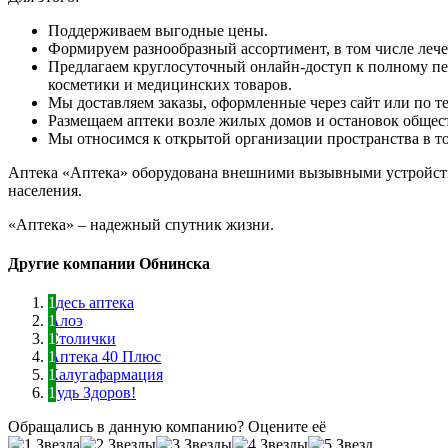
Поддерживаем выгодные цены.
Формируем разнообразный ассортимент, в том числе леч
Предлагаем круглосуточный онлайн-доступ к полному пе
косметики и медицинских товаров.
Мы доставляем заказы, оформленные через сайт или по те
Размещаем аптеки возле жилых домов и остановок общес
Мы относимся к открытой организации пространства в тор
Аптека «Аптека» оборудована внешними вызывными устройств
населения.
«Аптека» – надежный спутник жизни.
Другие компании Обнинска
Здесь аптека
Алоэ
Столички
Аптека 40 Плюс
Калугафармация
Будь Здоров!
Обращались в данную компанию? Оцените её