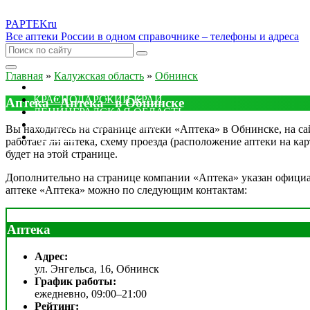
PAPTEK
ru
Все аптеки России в одном справочнике – телефоны и адреса
Главная
»
Калужская область
»
Обнинск
МОСКОВСКАЯ ОБЛАСТЬ
КРАСНОДАРСКИЙ КРАЙ
Аптека "Аптека" в Обнинске
ЛЕНИНГРАДСКАЯ ОБЛАСТЬ
РОСТОВСКАЯ ОБЛАСТЬ
Вы находитесь на странице аптеки «Аптека» в Обнинске, на сай
ДРУГИЕ
работает ли аптека, схему проезда (расположение аптеки на ка
будет на этой странице.
Дополнительно на странице компании «Аптека» указан официаль
аптеке «Аптека» можно по следующим контактам:
Аптека
Адрес:
ул. Энгельса, 16, Обнинск
График работы:
ежедневно, 09:00–21:00
Рейтинг: