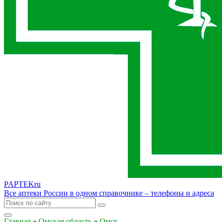
PAPTEK
ru
Все аптеки России в одном справочнике – телефоны и адреса
Главная
»
Омская область
»
Омск