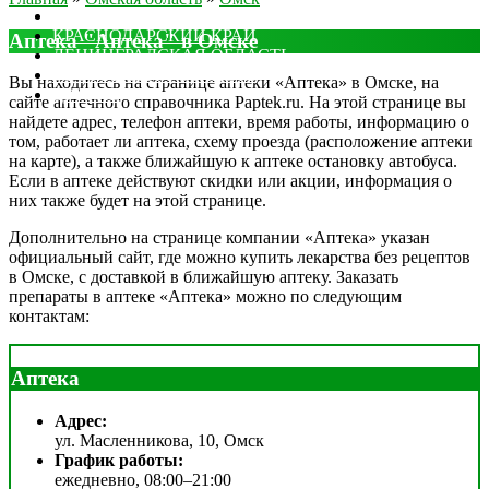
МОСКОВСКАЯ ОБЛАСТЬ
КРАСНОДАРСКИЙ КРАЙ
Аптека "Аптека" в Омске
ЛЕНИНГРАДСКАЯ ОБЛАСТЬ
РОСТОВСКАЯ ОБЛАСТЬ
Вы находитесь на странице аптеки «Аптека» в Омске, на
ДРУГИЕ
сайте аптечного справочника Paptek.ru. На этой странице вы
найдете адрес, телефон аптеки, время работы, информацию о
том, работает ли аптека, схему проезда (расположение аптеки
на карте), а также ближайшую к аптеке остановку автобуса.
Если в аптеке действуют скидки или акции, информация о
них также будет на этой странице.
Дополнительно на странице компании «Аптека» указан
официальный сайт, где можно купить лекарства без рецептов
в Омске, с доставкой в ближайшую аптеку. Заказать
препараты в аптеке «Аптека» можно по следующим
контактам:
Аптека
Адрес:
ул. Масленникова, 10, Омск
График работы:
ежедневно, 08:00–21:00