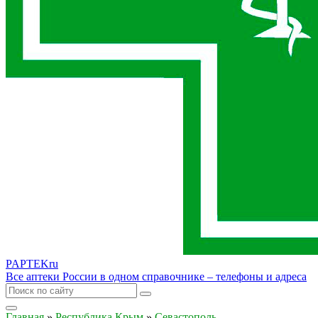
PAPTEK
ru
Все аптеки России в одном справочнике – телефоны и адреса
Главная
»
Республика Крым
»
Севастополь