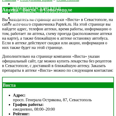
МОСКОВСКАЯ ОБЛАСТЬ
КРАСНОДАРСКИЙ КРАЙ
Аптека "Виста" в Севастополе
ЛЕНИНГРАДСКАЯ ОБЛАСТЬ
РОСТОВСКАЯ ОБЛАСТЬ
Вы находитесь на странице аптеки «Виста» в Севастополе, на
ДРУГИЕ
сайте аптечного справочника Paptek.ru. На этой странице вы
найдете адрес, телефон аптеки, время работы, информацию о
том, работает ли аптека, схему проезда (расположение аптеки
на карте), а также ближайшую к аптеке остановку автобуса.
Если в аптеке действуют скидки или акции, информация о
них также будет на этой странице.
Дополнительно на странице компании «Виста» указан
официальный сайт, где можно купить лекарства без рецептов
в Севастополе, с доставкой в ближайшую аптеку. Заказать
препараты в аптеке «Виста» можно по следующим контактам:
Виста
Адрес:
просп. Генерала Острякова, 87, Севастополь
График работы:
ежедневно, 08:00–20:00
Рейтинг: