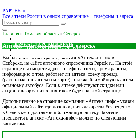
PAPTEK
ru
Все аптеки России в одном справочнике – телефоны и адреса
Главная
»
Томская область
»
Северск
МОСКОВСКАЯ ОБЛАСТЬ
КРАСНОДАРСКИЙ КРАЙ
Аптека "Аптека-инфо" в Северске
ЛЕНИНГРАДСКАЯ ОБЛАСТЬ
РОСТОВСКАЯ ОБЛАСТЬ
Вы находитесь на странице аптеки «Аптека-инфо» в
ДРУГИЕ
Северске, на сайте аптечного справочника Paptek.ru. На этой
странице вы найдете адрес, телефон аптеки, время работы,
информацию о том, работает ли аптека, схему проезда
(расположение аптеки на карте), а также ближайшую к аптеке
остановку автобуса. Если в аптеке действуют скидки или
акции, информация о них также будет на этой странице.
Дополнительно на странице компании «Аптека-инфо» указан
официальный сайт, где можно купить лекарства без рецептов
в Северске, с доставкой в ближайшую аптеку. Заказать
препараты в аптеке «Аптека-инфо» можно по следующим
контактам: