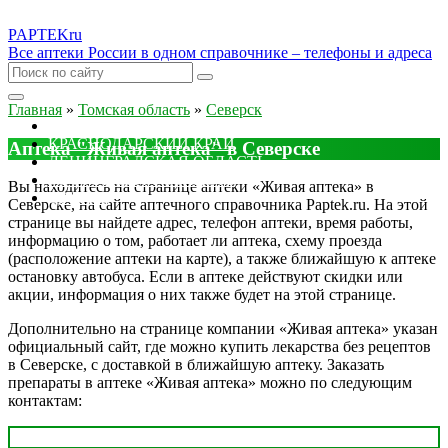
PAPTEK
ru
Все аптеки России в одном справочнике – телефоны и адреса
Главная
»
Томская область
»
Северск
МОСКОВСКАЯ ОБЛАСТЬ
КРАСНОДАРСКИЙ КРАЙ
Аптека "Живая аптека" в Северске
ЛЕНИНГРАДСКАЯ ОБЛАСТЬ
РОСТОВСКАЯ ОБЛАСТЬ
Вы находитесь на странице аптеки «Живая аптека» в
ДРУГИЕ
Северске, на сайте аптечного справочника Paptek.ru. На этой
странице вы найдете адрес, телефон аптеки, время работы,
информацию о том, работает ли аптека, схему проезда
(расположение аптеки на карте), а также ближайшую к аптеке
остановку автобуса. Если в аптеке действуют скидки или
акции, информация о них также будет на этой странице.
Дополнительно на странице компании «Живая аптека» указан
официальный сайт, где можно купить лекарства без рецептов
в Северске, с доставкой в ближайшую аптеку. Заказать
препараты в аптеке «Живая аптека» можно по следующим
контактам: