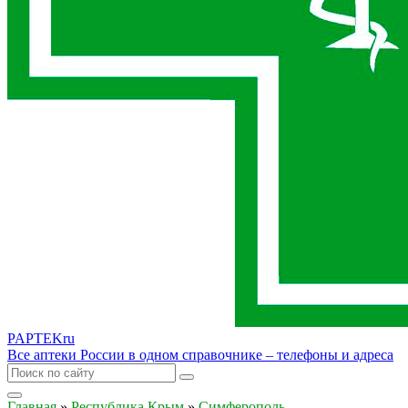
PAPTEK
ru
Все аптеки России в одном справочнике – телефоны и адреса
Главная
»
Республика Крым
»
Симферополь