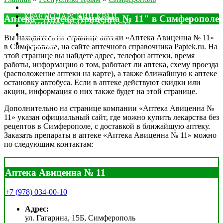
МОСКОВСКАЯ ОБЛАСТЬ
КРАСНОДАРСКИЙ КРАЙ
Аптека "Аптека Авиценна № 11" в Симферополе
ЛЕНИНГРАДСКАЯ ОБЛАСТЬ
РОСТОВСКАЯ ОБЛАСТЬ
Вы находитесь на странице аптеки «Аптека Авиценна № 11»
ДРУГИЕ
в Симферополе, на сайте аптечного справочника Paptek.ru. На
этой странице вы найдете адрес, телефон аптеки, время
работы, информацию о том, работает ли аптека, схему проезда
(расположение аптеки на карте), а также ближайшую к аптеке
остановку автобуса. Если в аптеке действуют скидки или
акции, информация о них также будет на этой странице.
Дополнительно на странице компании «Аптека Авиценна №
11» указан официальный сайт, где можно купить лекарства без
рецептов в Симферополе, с доставкой в ближайшую аптеку.
Заказать препараты в аптеке «Аптека Авиценна № 11» можно
по следующим контактам:
Аптека Авиценна № 11
+7 (978) 034-00-10
Адрес:
ул. Гагарина, 15Б, Симферополь