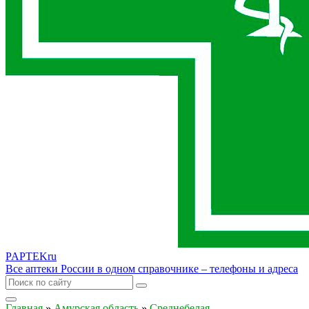
PAPTEK
ru
Все аптеки России в одном справочнике – телефоны и адреса
Главная
»
Амурская область
»
Среднебелая