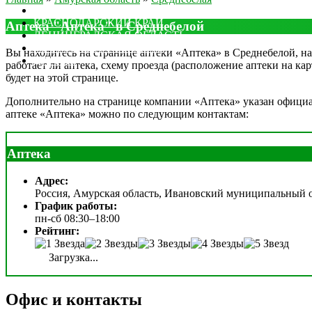
МОСКОВСКАЯ ОБЛАСТЬ
КРАСНОДАРСКИЙ КРАЙ
Аптека "Аптека" в Среднебелой
ЛЕНИНГРАДСКАЯ ОБЛАСТЬ
РОСТОВСКАЯ ОБЛАСТЬ
Вы находитесь на странице аптеки «Аптека» в Среднебелой, на 
ДРУГИЕ
работает ли аптека, схему проезда (расположение аптеки на ка
будет на этой странице.
Дополнительно на странице компании «Аптека» указан официаль
аптеке «Аптека» можно по следующим контактам:
Аптека
Адрес:
Россия, Амурская область, Ивановский муниципальный о
График работы:
пн-сб 08:30–18:00
Рейтинг:
Загрузка...
Офис и контакты