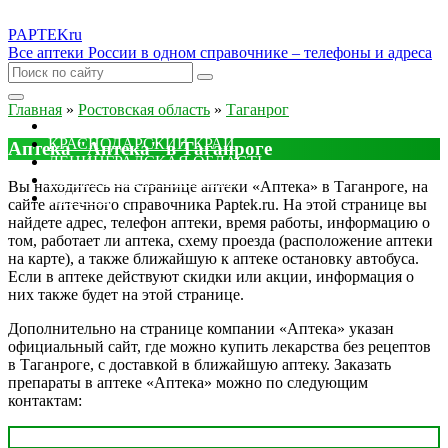
PAPTEK
ru
Все аптеки России в одном справочнике – телефоны и адреса
Главная
»
Ростовская область
»
Таганрог
МОСКОВСКАЯ ОБЛАСТЬ
КРАСНОДАРСКИЙ КРАЙ
Аптека "Аптека" в Таганроге
ЛЕНИНГРАДСКАЯ ОБЛАСТЬ
РОСТОВСКАЯ ОБЛАСТЬ
Вы находитесь на странице аптеки «Аптека» в Таганроге, на
ДРУГИЕ
сайте аптечного справочника Paptek.ru. На этой странице вы
найдете адрес, телефон аптеки, время работы, информацию о
том, работает ли аптека, схему проезда (расположение аптеки
на карте), а также ближайшую к аптеке остановку автобуса.
Если в аптеке действуют скидки или акции, информация о
них также будет на этой странице.
Дополнительно на странице компании «Аптека» указан
официальный сайт, где можно купить лекарства без рецептов
в Таганроге, с доставкой в ближайшую аптеку. Заказать
препараты в аптеке «Аптека» можно по следующим
контактам: