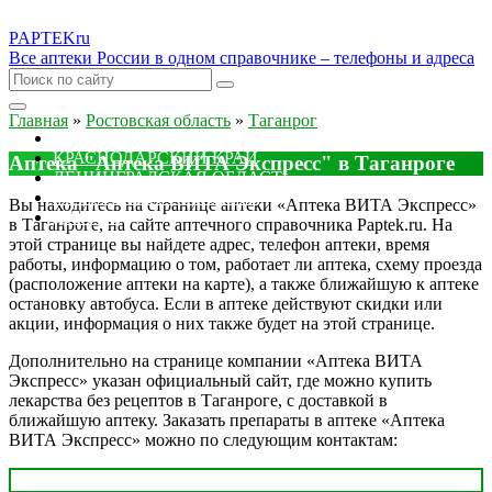
PAPTEK
ru
Все аптеки России в одном справочнике – телефоны и адреса
Главная
»
Ростовская область
»
Таганрог
МОСКОВСКАЯ ОБЛАСТЬ
КРАСНОДАРСКИЙ КРАЙ
Аптека "Аптека ВИТА Экспресс" в Таганроге
ЛЕНИНГРАДСКАЯ ОБЛАСТЬ
РОСТОВСКАЯ ОБЛАСТЬ
Вы находитесь на странице аптеки «Аптека ВИТА Экспресс»
ДРУГИЕ
в Таганроге, на сайте аптечного справочника Paptek.ru. На
этой странице вы найдете адрес, телефон аптеки, время
работы, информацию о том, работает ли аптека, схему проезда
(расположение аптеки на карте), а также ближайшую к аптеке
остановку автобуса. Если в аптеке действуют скидки или
акции, информация о них также будет на этой странице.
Дополнительно на странице компании «Аптека ВИТА
Экспресс» указан официальный сайт, где можно купить
лекарства без рецептов в Таганроге, с доставкой в
ближайшую аптеку. Заказать препараты в аптеке «Аптека
ВИТА Экспресс» можно по следующим контактам: