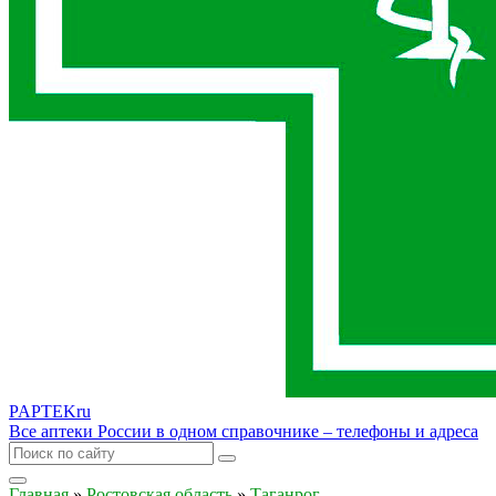
PAPTEK
ru
Все аптеки России в одном справочнике – телефоны и адреса
Главная
»
Ростовская область
»
Таганрог