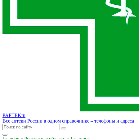
PAPTEK
ru
Все аптеки России в одном справочнике – телефоны и адреса
Главная
»
Ростовская область
»
Таганрог