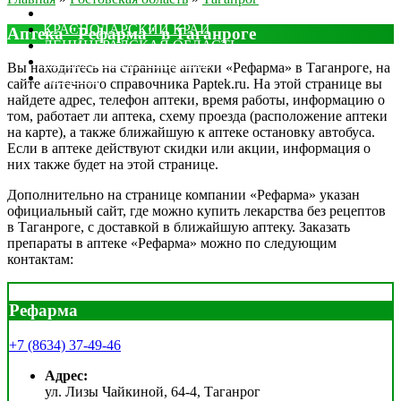
МОСКОВСКАЯ ОБЛАСТЬ
КРАСНОДАРСКИЙ КРАЙ
Аптека "Рефарма" в Таганроге
ЛЕНИНГРАДСКАЯ ОБЛАСТЬ
РОСТОВСКАЯ ОБЛАСТЬ
Вы находитесь на странице аптеки «Рефарма» в Таганроге, на
ДРУГИЕ
сайте аптечного справочника Paptek.ru. На этой странице вы
найдете адрес, телефон аптеки, время работы, информацию о
том, работает ли аптека, схему проезда (расположение аптеки
на карте), а также ближайшую к аптеке остановку автобуса.
Если в аптеке действуют скидки или акции, информация о
них также будет на этой странице.
Дополнительно на странице компании «Рефарма» указан
официальный сайт, где можно купить лекарства без рецептов
в Таганроге, с доставкой в ближайшую аптеку. Заказать
препараты в аптеке «Рефарма» можно по следующим
контактам:
Рефарма
+7 (8634) 37-49-46
Адрес:
ул. Лизы Чайкиной, 64-4, Таганрог