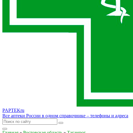
PAPTEK
ru
Все аптеки России в одном справочнике – телефоны и адреса
Главная
»
Ростовская область
»
Таганрог