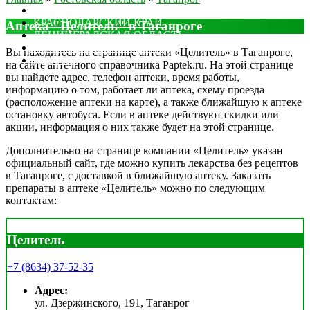
МОСКОВСКАЯ ОБЛАСТЬ
КРАСНОДАРСКИЙ КРАЙ
Аптека "Целитель" в Таганроге
ЛЕНИНГРАДСКАЯ ОБЛАСТЬ
РОСТОВСКАЯ ОБЛАСТЬ
Вы находитесь на странице аптеки «Целитель» в Таганроге,
ДРУГИЕ
на сайте аптечного справочника Paptek.ru. На этой странице
вы найдете адрес, телефон аптеки, время работы,
информацию о том, работает ли аптека, схему проезда
(расположение аптеки на карте), а также ближайшую к аптеке
остановку автобуса. Если в аптеке действуют скидки или
акции, информация о них также будет на этой странице.
Дополнительно на странице компании «Целитель» указан
официальный сайт, где можно купить лекарства без рецептов
в Таганроге, с доставкой в ближайшую аптеку. Заказать
препараты в аптеке «Целитель» можно по следующим
контактам:
Целитель
+7 (8634) 37-52-35
Адрес:
ул. Дзержинского, 191, Таганрог