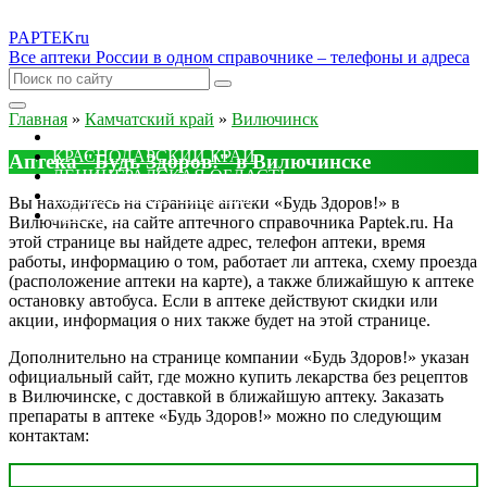
PAPTEK
ru
Все аптеки России в одном справочнике – телефоны и адреса
Главная
»
Камчатский край
»
Вилючинск
МОСКОВСКАЯ ОБЛАСТЬ
КРАСНОДАРСКИЙ КРАЙ
Аптека "Будь Здоров!" в Вилючинске
ЛЕНИНГРАДСКАЯ ОБЛАСТЬ
РОСТОВСКАЯ ОБЛАСТЬ
Вы находитесь на странице аптеки «Будь Здоров!» в
ДРУГИЕ
Вилючинске, на сайте аптечного справочника Paptek.ru. На
этой странице вы найдете адрес, телефон аптеки, время
работы, информацию о том, работает ли аптека, схему проезда
(расположение аптеки на карте), а также ближайшую к аптеке
остановку автобуса. Если в аптеке действуют скидки или
акции, информация о них также будет на этой странице.
Дополнительно на странице компании «Будь Здоров!» указан
официальный сайт, где можно купить лекарства без рецептов
в Вилючинске, с доставкой в ближайшую аптеку. Заказать
препараты в аптеке «Будь Здоров!» можно по следующим
контактам: