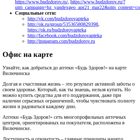
https://www.budzdorov.ru/
,
https://www.budzdorov.ru/?
utm_campaign=bz_yandexgeo_apr21_mar22&utm_content=c
Социальные сети:
http://vk.com/budzdorovapteka
http://ok.ru/group/53536580829398
,
https://ok.ru/budzdorovapteka
http://facebook.com/budzdorovapteka
http://instagram.com/budzdorov.ru
Офис на карте
Узнайте, как добраться до аптеки «Будь Здоров!» на карте
Вилючинска
Долгая и счастливая жизнь – это результат активной заботы о
своем здоровье. Который, как ты знаешь, нельзя купить. Но
можно купить средства для его поддержания, даже при
наличии серьезных ограничений, чтобы чувствовать полноту
жизни и радоваться каждому дню.
Аптеки «Будь Здоров!» сеть многопрофильных аптечных
центров, ориентированых на покупателя, расположена в
Вилючинске.
Доступность и открытость – главные принципы нашего