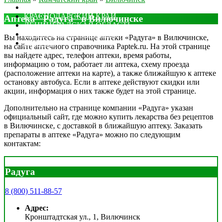
МОСКОВСКАЯ ОБЛАСТЬ
КРАСНОДАРСКИЙ КРАЙ
Аптека "Радуга" в Вилючинске
ЛЕНИНГРАДСКАЯ ОБЛАСТЬ
РОСТОВСКАЯ ОБЛАСТЬ
Вы находитесь на странице аптеки «Радуга» в Вилючинске,
ДРУГИЕ
на сайте аптечного справочника Paptek.ru. На этой странице
вы найдете адрес, телефон аптеки, время работы,
информацию о том, работает ли аптека, схему проезда
(расположение аптеки на карте), а также ближайшую к аптеке
остановку автобуса. Если в аптеке действуют скидки или
акции, информация о них также будет на этой странице.
Дополнительно на странице компании «Радуга» указан
официальный сайт, где можно купить лекарства без рецептов
в Вилючинске, с доставкой в ближайшую аптеку. Заказать
препараты в аптеке «Радуга» можно по следующим
контактам:
Радуга
8 (800) 511-88-57
Адрес:
Кронштадтская ул., 1, Вилючинск