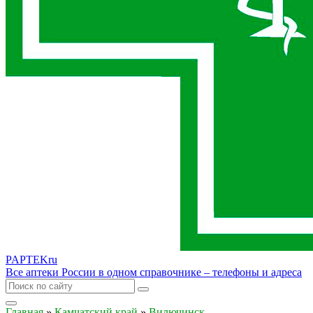
PAPTEK
ru
Все аптеки России в одном справочнике – телефоны и адреса
Главная
»
Камчатский край
»
Вилючинск