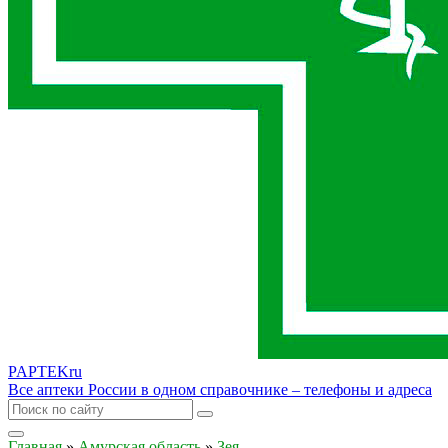
PAPTEK
ru
Все аптеки России в одном справочнике – телефоны и адреса
Главная
»
Амурская область
»
Зея