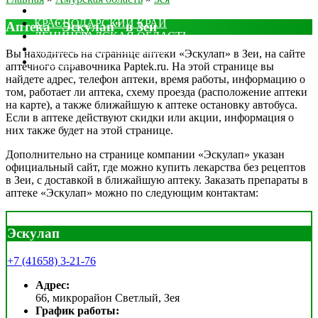
МОСКОВСКАЯ ОБЛАСТЬ
КРАСНОДАРСКИЙ КРАЙ
Аптека "Эскулап" в Зеи
ЛЕНИНГРАДСКАЯ ОБЛАСТЬ
РОСТОВСКАЯ ОБЛАСТЬ
Вы находитесь на странице аптеки «Эскулап» в Зеи, на сайте
ДРУГИЕ
аптечного справочника Paptek.ru. На этой странице вы
найдете адрес, телефон аптеки, время работы, информацию о
том, работает ли аптека, схему проезда (расположение аптеки
на карте), а также ближайшую к аптеке остановку автобуса.
Если в аптеке действуют скидки или акции, информация о
них также будет на этой странице.
Дополнительно на странице компании «Эскулап» указан
официальный сайт, где можно купить лекарства без рецептов
в Зеи, с доставкой в ближайшую аптеку. Заказать препараты в
аптеке «Эскулап» можно по следующим контактам:
Эскулап
+7 (41658) 3-21-76
Адрес:
66, микрорайон Светлый, Зея
График работы: