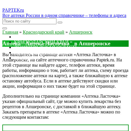
PAPTEK
ru
Все аптеки России в одном справочнике – телефоны и адреса
Главная
»
Краснодарский край
»
Апшеронск
МОСКОВСКАЯ ОБЛАСТЬ
КРАСНОДАРСКИЙ КРАЙ
Аптека "Аптека Ласточка" в Апшеронске
ЛЕНИНГРАДСКАЯ ОБЛАСТЬ
РОСТОВСКАЯ ОБЛАСТЬ
Вы находитесь на странице аптеки «Аптека Ласточка» в
ДРУГИЕ
Апшеронске, на сайте аптечного справочника Paptek.ru. На
этой странице вы найдете адрес, телефон аптеки, время
работы, информацию о том, работает ли аптека, схему проезда
(расположение аптеки на карте), а также ближайшую к аптеке
остановку автобуса. Если в аптеке действуют скидки или
акции, информация о них также будет на этой странице.
Дополнительно на странице компании «Аптека Ласточка»
указан официальный сайт, где можно купить лекарства без
рецептов в Апшеронске, с доставкой в ближайшую аптеку.
Заказать препараты в аптеке «Аптека Ласточка» можно по
следующим контактам: