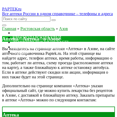
PAPTEK
ru
Все аптеки России в одном справочнике – телефоны и адреса
Главная
»
Ростовская область
»
Азов
МОСКОВСКАЯ ОБЛАСТЬ
КРАСНОДАРСКИЙ КРАЙ
Аптека "Аптека" в Азове
ЛЕНИНГРАДСКАЯ ОБЛАСТЬ
РОСТОВСКАЯ ОБЛАСТЬ
Вы находитесь на странице аптеки «Аптека» в Азове, на сайте
ДРУГИЕ
аптечного справочника Paptek.ru. На этой странице вы
найдете адрес, телефон аптеки, время работы, информацию о
том, работает ли аптека, схему проезда (расположение аптеки
на карте), а также ближайшую к аптеке остановку автобуса.
Если в аптеке действуют скидки или акции, информация о
них также будет на этой странице.
Дополнительно на странице компании «Аптека» указан
официальный сайт, где можно купить лекарства без рецептов
в Азове, с доставкой в ближайшую аптеку. Заказать препараты
в аптеке «Аптека» можно по следующим контактам:
Аптека