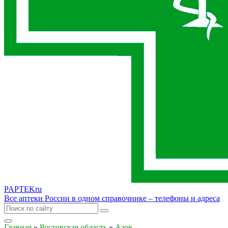
PAPTEK
ru
Все аптеки России в одном справочнике – телефоны и адреса
Главная
»
Ростовская область
»
Азов