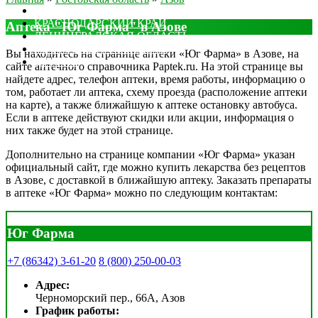
МОСКОВСКАЯ ОБЛАСТЬ
КРАСНОДАРСКИЙ КРАЙ
Аптека "Юг Фарма" в Азове
ЛЕНИНГРАДСКАЯ ОБЛАСТЬ
РОСТОВСКАЯ ОБЛАСТЬ
Вы находитесь на странице аптеки «Юг Фарма» в Азове, на
ДРУГИЕ
сайте аптечного справочника Paptek.ru. На этой странице вы
найдете адрес, телефон аптеки, время работы, информацию о
том, работает ли аптека, схему проезда (расположение аптеки
на карте), а также ближайшую к аптеке остановку автобуса.
Если в аптеке действуют скидки или акции, информация о
них также будет на этой странице.
Дополнительно на странице компании «Юг Фарма» указан
официальный сайт, где можно купить лекарства без рецептов
в Азове, с доставкой в ближайшую аптеку. Заказать препараты
в аптеке «Юг Фарма» можно по следующим контактам:
Юг Фарма
+7 (86342) 3-61-20
8 (800) 250-00-03
Адрес:
Черноморский пер., 66А, Азов
График работы: