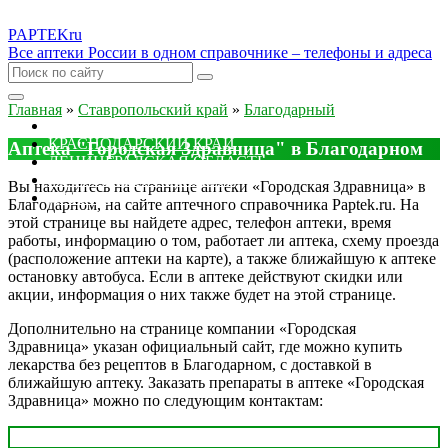
PAPTEK
ru
Все аптеки России в одном справочнике – телефоны и адреса
Главная
»
Ставропольский край
»
Благодарный
МОСКОВСКАЯ ОБЛАСТЬ
КРАСНОДАРСКИЙ КРАЙ
Аптека "Городская Здравница" в Благодарном
ЛЕНИНГРАДСКАЯ ОБЛАСТЬ
РОСТОВСКАЯ ОБЛАСТЬ
Вы находитесь на странице аптеки «Городская Здравница» в
ДРУГИЕ
Благодарном, на сайте аптечного справочника Paptek.ru. На
этой странице вы найдете адрес, телефон аптеки, время
работы, информацию о том, работает ли аптека, схему проезда
(расположение аптеки на карте), а также ближайшую к аптеке
остановку автобуса. Если в аптеке действуют скидки или
акции, информация о них также будет на этой странице.
Дополнительно на странице компании «Городская
Здравница» указан официальный сайт, где можно купить
лекарства без рецептов в Благодарном, с доставкой в
ближайшую аптеку. Заказать препараты в аптеке «Городская
Здравница» можно по следующим контактам: