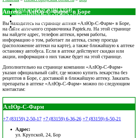
МОСКОВСКАЯ ОБЛАСТЬ
КРАСНОДАРСКИЙ КРАЙ
Аптека "АлЮр-С-Фарм" в Боре
ЛЕНИНГРАДСКАЯ ОБЛАСТЬ
РОСТОВСКАЯ ОБЛАСТЬ
Вы находитесь на странице аптеки «АлЮр-С-Фарм» в Боре,
ДРУГИЕ
на сайте аптечного справочника Paptek.ru. На этой странице
вы найдете адрес, телефон аптеки, время работы,
информацию о том, работает ли аптека, схему проезда
(расположение аптеки на карте), а также ближайшую к аптеке
остановку автобуса. Если в аптеке действуют скидки или
акции, информация о них также будет на этой странице.
Дополнительно на странице компании «АлЮр-С-Фарм»
указан официальный сайт, где можно купить лекарства без
рецептов в Боре, с доставкой в ближайшую аптеку. Заказать
препараты в аптеке «АлЮр-С-Фарм» можно по следующим
контактам:
АлЮр-С-Фарм
+7 (83159) 2-50-17
+7 (83159) 6-36-26
+7 (83159) 6-50-21
Адрес:
ул. Крупской, 24, Бор