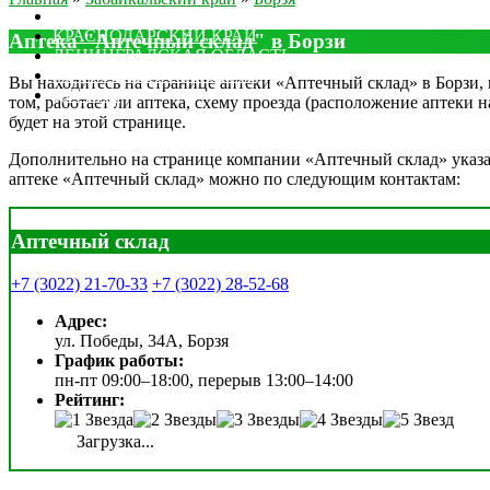
МОСКОВСКАЯ ОБЛАСТЬ
КРАСНОДАРСКИЙ КРАЙ
Аптека "Аптечный склад" в Борзи
ЛЕНИНГРАДСКАЯ ОБЛАСТЬ
РОСТОВСКАЯ ОБЛАСТЬ
Вы находитесь на странице аптеки «Аптечный склад» в Борзи, н
ДРУГИЕ
том, работает ли аптека, схему проезда (расположение аптеки 
будет на этой странице.
Дополнительно на странице компании «Аптечный склад» указан 
аптеке «Аптечный склад» можно по следующим контактам:
Аптечный склад
+7 (3022) 21-70-33
+7 (3022) 28-52-68
Адрес:
ул. Победы, 34А, Борзя
График работы:
пн-пт 09:00–18:00, перерыв 13:00–14:00
Рейтинг:
Загрузка...