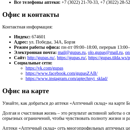
Все телефоны аптеки:
+7 (3022) 21-70-33, +7 (3022) 28-5
Офис и контакты
Контактная информация:
Индекс:
674601
Адрес:
ул. Победы, 34А, Борзя
Режим работы офиса:
пн-пт 09:00–18:00, перерыв 13:00
Электронная почта:
mail@gupas.ru
,
olo.gupas@mail.ru
,
on
Сайт:
http://gupas.ru/
,
https://gupas.ru/
,
https://gupas.tilda.w
Социальные сети:
https://vk.com/gupas
https://www.facebook.com/gupasZAB/
https://www.instagram.com/aptechnyi_sklad/
Офис на карте
Узнайте, как добраться до аптеки «Аптечный склад» на карте Б
Долгая и счастливая жизнь – это результат активной заботы о 
серьезных ограничений, чтобы чувствовать полноту жизни и р
Аптеки «Аптечный склад» сеть многопрофильных аптечных цен