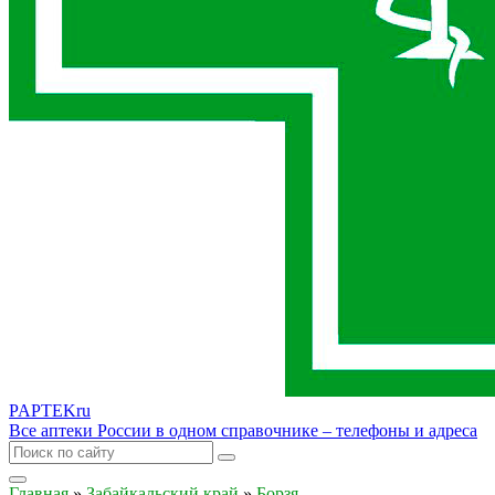
PAPTEK
ru
Все аптеки России в одном справочнике – телефоны и адреса
Главная
»
Забайкальский край
»
Борзя