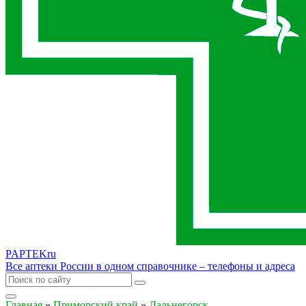
PAPTEK
ru
Все аптеки России в одном справочнике – телефоны и адреса
Главная
»
Приморский край
»
Дальнегорск