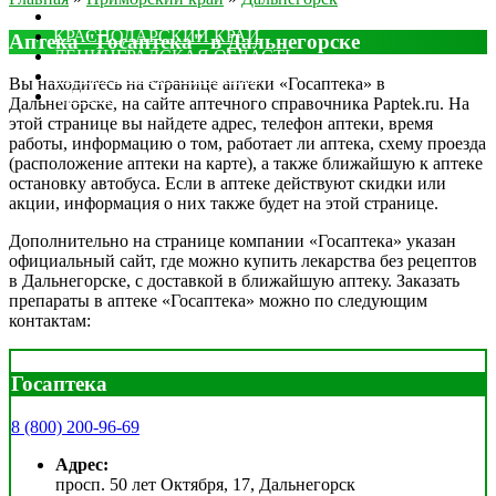
МОСКОВСКАЯ ОБЛАСТЬ
КРАСНОДАРСКИЙ КРАЙ
Аптека "Госаптека" в Дальнегорске
ЛЕНИНГРАДСКАЯ ОБЛАСТЬ
РОСТОВСКАЯ ОБЛАСТЬ
Вы находитесь на странице аптеки «Госаптека» в
ДРУГИЕ
Дальнегорске, на сайте аптечного справочника Paptek.ru. На
этой странице вы найдете адрес, телефон аптеки, время
работы, информацию о том, работает ли аптека, схему проезда
(расположение аптеки на карте), а также ближайшую к аптеке
остановку автобуса. Если в аптеке действуют скидки или
акции, информация о них также будет на этой странице.
Дополнительно на странице компании «Госаптека» указан
официальный сайт, где можно купить лекарства без рецептов
в Дальнегорске, с доставкой в ближайшую аптеку. Заказать
препараты в аптеке «Госаптека» можно по следующим
контактам:
Госаптека
8 (800) 200-96-69
Адрес:
просп. 50 лет Октября, 17, Дальнегорск