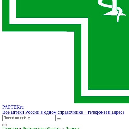
PAPTEK
ru
Все аптеки России в одном справочнике – телефоны и адреса
Главная
»
Ростовская область
»
Донецк