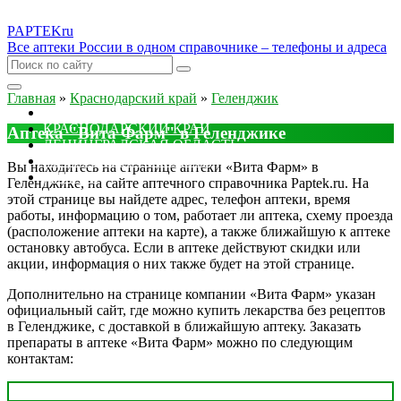
PAPTEK
ru
Все аптеки России в одном справочнике – телефоны и адреса
Главная
»
Краснодарский край
»
Геленджик
МОСКОВСКАЯ ОБЛАСТЬ
КРАСНОДАРСКИЙ КРАЙ
Аптека "Вита Фарм" в Геленджике
ЛЕНИНГРАДСКАЯ ОБЛАСТЬ
РОСТОВСКАЯ ОБЛАСТЬ
Вы находитесь на странице аптеки «Вита Фарм» в
ДРУГИЕ
Геленджике, на сайте аптечного справочника Paptek.ru. На
этой странице вы найдете адрес, телефон аптеки, время
работы, информацию о том, работает ли аптека, схему проезда
(расположение аптеки на карте), а также ближайшую к аптеке
остановку автобуса. Если в аптеке действуют скидки или
акции, информация о них также будет на этой странице.
Дополнительно на странице компании «Вита Фарм» указан
официальный сайт, где можно купить лекарства без рецептов
в Геленджике, с доставкой в ближайшую аптеку. Заказать
препараты в аптеке «Вита Фарм» можно по следующим
контактам: