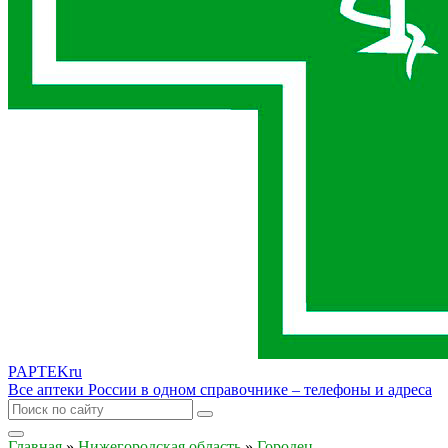
PAPTEK
ru
Все аптеки России в одном справочнике – телефоны и адреса
Главная
»
Нижегородская область
»
Городец