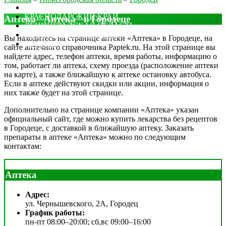
МОСКОВСКАЯ ОБЛАСТЬ
КРАСНОДАРСКИЙ КРАЙ
Аптека "Аптека" в Городеце
ЛЕНИНГРАДСКАЯ ОБЛАСТЬ
РОСТОВСКАЯ ОБЛАСТЬ
Вы находитесь на странице аптеки «Аптека» в Городеце, на
ДРУГИЕ
сайте аптечного справочника Paptek.ru. На этой странице вы
найдете адрес, телефон аптеки, время работы, информацию о
том, работает ли аптека, схему проезда (расположение аптеки
на карте), а также ближайшую к аптеке остановку автобуса.
Если в аптеке действуют скидки или акции, информация о
них также будет на этой странице.
Дополнительно на странице компании «Аптека» указан
официальный сайт, где можно купить лекарства без рецептов
в Городеце, с доставкой в ближайшую аптеку. Заказать
препараты в аптеке «Аптека» можно по следующим
контактам:
Аптека
Адрес:
ул. Чернышевского, 2А, Городец
График работы:
пн-пт 08:00–20:00; сб,вс 09:00–16:00