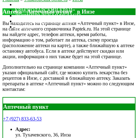
МОСКОВСКАЯ ОБЛАСТЬ
КРАСНОДАРСКИЙ КРАЙ
Аптека "Аптечный пункт" в Инзе
ЛЕНИНГРАДСКАЯ ОБЛАСТЬ
РОСТОВСКАЯ ОБЛАСТЬ
Вы находитесь на странице аптеки «Аптечный пункт» в Инзе,
ДРУГИЕ
на сайте аптечного справочника Paptek.ru. На этой странице
вы найдете адрес, телефон аптеки, время работы,
информацию о том, работает ли аптека, схему проезда
(расположение аптеки на карте), а также ближайшую к аптеке
остановку автобуса. Если в аптеке действуют скидки или
акции, информация о них также будет на этой странице.
Дополнительно на странице компании «Аптечный пункт»
указан официальный сайт, где можно купить лекарства без
рецептов в Инзе, с доставкой в ближайшую аптеку. Заказать
препараты в аптеке «Аптечный пункт» можно по следующим
контактам:
Аптечный пункт
+7 (927) 833-63-53
Адрес:
ул. Тухачевского, 36, Инза