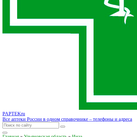
PAPTEK
ru
Все аптеки России в одном справочнике – телефоны и адреса
Главная
»
Ульяновская область
»
Инза