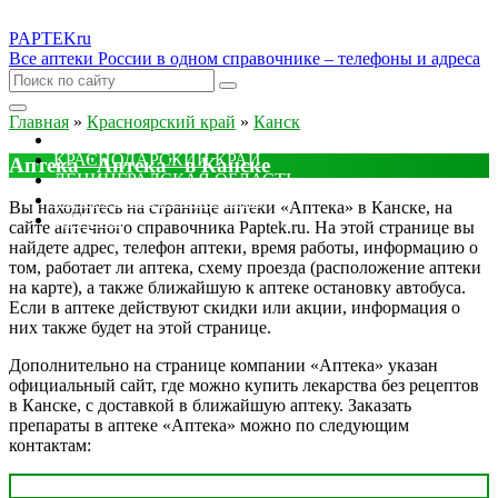
PAPTEK
ru
Все аптеки России в одном справочнике – телефоны и адреса
Главная
»
Красноярский край
»
Канск
МОСКОВСКАЯ ОБЛАСТЬ
КРАСНОДАРСКИЙ КРАЙ
Аптека "Аптека" в Канске
ЛЕНИНГРАДСКАЯ ОБЛАСТЬ
РОСТОВСКАЯ ОБЛАСТЬ
Вы находитесь на странице аптеки «Аптека» в Канске, на
ДРУГИЕ
сайте аптечного справочника Paptek.ru. На этой странице вы
найдете адрес, телефон аптеки, время работы, информацию о
том, работает ли аптека, схему проезда (расположение аптеки
на карте), а также ближайшую к аптеке остановку автобуса.
Если в аптеке действуют скидки или акции, информация о
них также будет на этой странице.
Дополнительно на странице компании «Аптека» указан
официальный сайт, где можно купить лекарства без рецептов
в Канске, с доставкой в ближайшую аптеку. Заказать
препараты в аптеке «Аптека» можно по следующим
контактам: