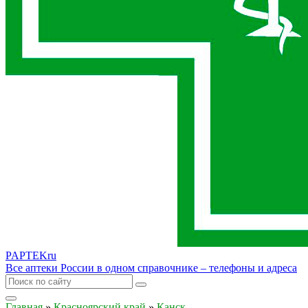
PAPTEK
ru
Все аптеки России в одном справочнике – телефоны и адреса
Главная
»
Красноярский край
»
Канск