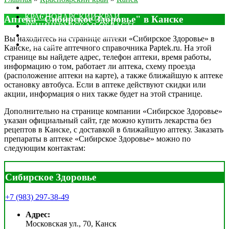
МОСКОВСКАЯ ОБЛАСТЬ
КРАСНОДАРСКИЙ КРАЙ
Аптека "Сибирское Здоровье" в Канске
ЛЕНИНГРАДСКАЯ ОБЛАСТЬ
РОСТОВСКАЯ ОБЛАСТЬ
Вы находитесь на странице аптеки «Сибирское Здоровье» в
ДРУГИЕ
Канске, на сайте аптечного справочника Paptek.ru. На этой
странице вы найдете адрес, телефон аптеки, время работы,
информацию о том, работает ли аптека, схему проезда
(расположение аптеки на карте), а также ближайшую к аптеке
остановку автобуса. Если в аптеке действуют скидки или
акции, информация о них также будет на этой странице.
Дополнительно на странице компании «Сибирское Здоровье»
указан официальный сайт, где можно купить лекарства без
рецептов в Канске, с доставкой в ближайшую аптеку. Заказать
препараты в аптеке «Сибирское Здоровье» можно по
следующим контактам:
Сибирское Здоровье
+7 (983) 297-38-49
Адрес:
Московская ул., 70, Канск