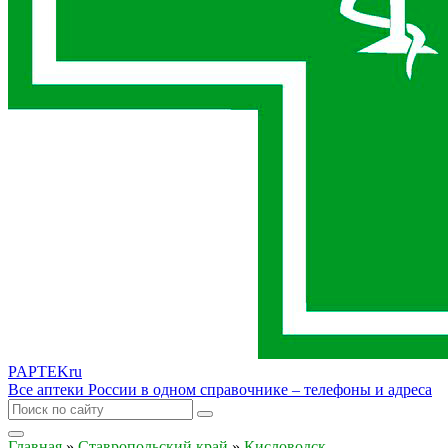
PAPTEK
ru
Все аптеки России в одном справочнике – телефоны и адреса
Главная
»
Ставропольский край
»
Кисловодск