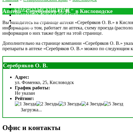
МОСКОВСКАЯ ОБЛАСТЬ
КРАСНОДАРСКИЙ КРАЙ
Аптека "Серебряков О. В." в Кисловодске
ЛЕНИНГРАДСКАЯ ОБЛАСТЬ
РОСТОВСКАЯ ОБЛАСТЬ
Вы находитесь на странице аптеки «Серебряков О. В.» в Кислов
ДРУГИЕ
информацию о том, работает ли аптека, схему проезда (располо
информация о них также будет на этой странице.
Дополнительно на странице компании «Серебряков О. В.» указа
препараты в аптеке «Серебряков О. В.» можно по следующим к
Серебряков О. В.
Адрес:
ул. Фоменко, 25, Кисловодск
График работы:
Не указан
Рейтинг:
Загрузка...
Офис и контакты