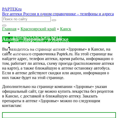
PAPTEK
ru
Все аптеки России в одном справочнике – телефоны и адреса
Главная
»
Красноярский край
»
Канск
МОСКОВСКАЯ ОБЛАСТЬ
КРАСНОДАРСКИЙ КРАЙ
Аптека "Здоровье" в Канске
ЛЕНИНГРАДСКАЯ ОБЛАСТЬ
РОСТОВСКАЯ ОБЛАСТЬ
Вы находитесь на странице аптеки «Здоровье» в Канске, на
ДРУГИЕ
сайте аптечного справочника Paptek.ru. На этой странице вы
найдете адрес, телефон аптеки, время работы, информацию о
том, работает ли аптека, схему проезда (расположение аптеки
на карте), а также ближайшую к аптеке остановку автобуса.
Если в аптеке действуют скидки или акции, информация о
них также будет на этой странице.
Дополнительно на странице компании «Здоровье» указан
официальный сайт, где можно купить лекарства без рецептов
в Канске, с доставкой в ближайшую аптеку. Заказать
препараты в аптеке «Здоровье» можно по следующим
контактам: