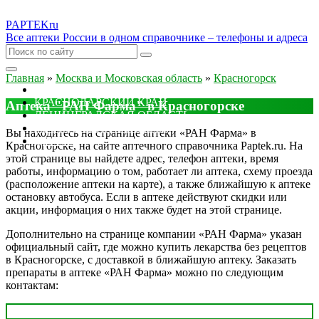
PAPTEK
ru
Все аптеки России в одном справочнике – телефоны и адреса
Главная
»
Москва и Московская область
»
Красногорск
МОСКОВСКАЯ ОБЛАСТЬ
КРАСНОДАРСКИЙ КРАЙ
Аптека "РАН Фарма" в Красногорске
ЛЕНИНГРАДСКАЯ ОБЛАСТЬ
РОСТОВСКАЯ ОБЛАСТЬ
Вы находитесь на странице аптеки «РАН Фарма» в
ДРУГИЕ
Красногорске, на сайте аптечного справочника Paptek.ru. На
этой странице вы найдете адрес, телефон аптеки, время
работы, информацию о том, работает ли аптека, схему проезда
(расположение аптеки на карте), а также ближайшую к аптеке
остановку автобуса. Если в аптеке действуют скидки или
акции, информация о них также будет на этой странице.
Дополнительно на странице компании «РАН Фарма» указан
официальный сайт, где можно купить лекарства без рецептов
в Красногорске, с доставкой в ближайшую аптеку. Заказать
препараты в аптеке «РАН Фарма» можно по следующим
контактам: