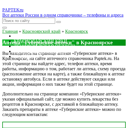
PAPTEK
ru
Все аптеки России в одном справочнике – телефоны и адреса
Главная
»
Красноярский край
»
Красноярск
МОСКОВСКАЯ ОБЛАСТЬ
КРАСНОДАРСКИЙ КРАЙ
Аптека "Губернские аптеки" в Красноярске
ЛЕНИНГРАДСКАЯ ОБЛАСТЬ
РОСТОВСКАЯ ОБЛАСТЬ
Вы находитесь на странице аптеки «Губернские аптеки» в
ДРУГИЕ
Красноярске, на сайте аптечного справочника Paptek.ru. На
этой странице вы найдете адрес, телефон аптеки, время
работы, информацию о том, работает ли аптека, схему проезда
(расположение аптеки на карте), а также ближайшую к аптеке
остановку автобуса. Если в аптеке действуют скидки или
акции, информация о них также будет на этой странице.
Дополнительно на странице компании «Губернские аптеки»
указан официальный сайт, где можно купить лекарства без
рецептов в Красноярске, с доставкой в ближайшую аптеку.
Заказать препараты в аптеке «Губернские аптеки» можно по
следующим контактам: