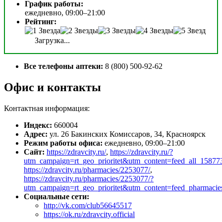
График работы:
ежедневно, 09:00–21:00
Рейтинг:
Загрузка...
Все телефоны аптеки:
8 (800) 500-92-62
Офис и контакты
Контактная информация:
Индекс:
660004
Адрес:
ул. 26 Бакинских Комиссаров, 34, Красноярск
Режим работы офиса:
ежедневно, 09:00–21:00
Сайт:
https://zdravcity.ru/
,
https://zdravcity.ru/?
utm_campaign=rt_geo_prioritet&utm_content=feed_all_158
https://zdravcity.ru/pharmacies/2253077/
,
https://zdravcity.ru/pharmacies/2253077/?
utm_campaign=rt_geo_prioritet&utm_content=feed_pharmac
Социальные сети:
http://vk.com/club56645517
https://ok.ru/zdravcity.official