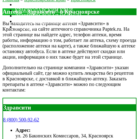
МОСКОВСКАЯ ОБЛАСТЬ
КРАСНОДАРСКИЙ КРАЙ
Аптека "Здравсити" в Красноярске
ЛЕНИНГРАДСКАЯ ОБЛАСТЬ
РОСТОВСКАЯ ОБЛАСТЬ
Вы находитесь на странице аптеки «Здравсити» в
ДРУГИЕ
Красноярске, на сайте аптечного справочника Paptek.ru. На
этой странице вы найдете адрес, телефон аптеки, время
работы, информацию о том, работает ли аптека, схему проезда
(расположение аптеки на карте), а также ближайшую к аптеке
остановку автобуса. Если в аптеке действуют скидки или
акции, информация о них также будет на этой странице.
Дополнительно на странице компании «Здравсити» указан
официальный сайт, где можно купить лекарства без рецептов
в Красноярске, с доставкой в ближайшую аптеку. Заказать
препараты в аптеке «Здравсити» можно по следующим
контактам:
Здравсити
8 (800) 500-92-62
Адрес:
ул. 26 Бакинских Комиссаров, 34, Красноярск