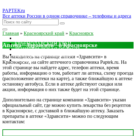
PAPTEK
ru
Все аптеки России в одном справочнике – телефоны и адреса
Главная
»
Красноярский край
»
Красноярск
МОСКОВСКАЯ ОБЛАСТЬ
КРАСНОДАРСКИЙ КРАЙ
Аптека "Здравсити" в Красноярске
ЛЕНИНГРАДСКАЯ ОБЛАСТЬ
РОСТОВСКАЯ ОБЛАСТЬ
Вы находитесь на странице аптеки «Здравсити» в
ДРУГИЕ
Красноярске, на сайте аптечного справочника Paptek.ru. На
этой странице вы найдете адрес, телефон аптеки, время
работы, информацию о том, работает ли аптека, схему проезда
(расположение аптеки на карте), а также ближайшую к аптеке
остановку автобуса. Если в аптеке действуют скидки или
акции, информация о них также будет на этой странице.
Дополнительно на странице компании «Здравсити» указан
официальный сайт, где можно купить лекарства без рецептов
в Красноярске, с доставкой в ближайшую аптеку. Заказать
препараты в аптеке «Здравсити» можно по следующим
контактам: