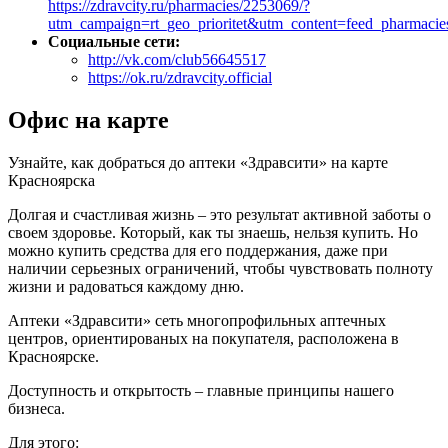
https://zdravcity.ru/pharmacies/2253069/?
utm_campaign=rt_geo_prioritet&utm_content=feed_pharmac
Социальные сети:
http://vk.com/club56645517
https://ok.ru/zdravcity.official
Офис на карте
Узнайте, как добраться до аптеки «Здравсити» на карте
Красноярска
Долгая и счастливая жизнь – это результат активной заботы о
своем здоровье. Который, как ты знаешь, нельзя купить. Но
можно купить средства для его поддержания, даже при
наличии серьезных ограничений, чтобы чувствовать полноту
жизни и радоваться каждому дню.
Аптеки «Здравсити» сеть многопрофильных аптечных
центров, ориентированых на покупателя, расположена в
Красноярске.
Доступность и открытость – главные принципы нашего
бизнеса.
Для этого: