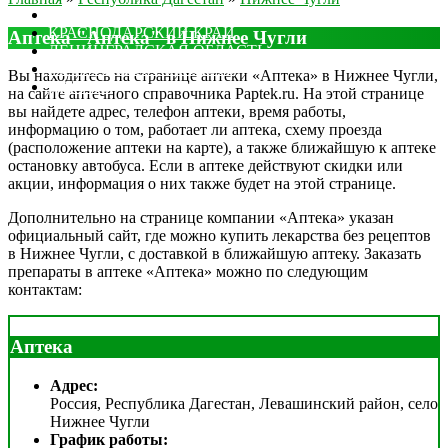
МОСКОВСКАЯ ОБЛАСТЬ
КРАСНОДАРСКИЙ КРАЙ
Аптека "Аптека" в Нижнее Чугли
ЛЕНИНГРАДСКАЯ ОБЛАСТЬ
РОСТОВСКАЯ ОБЛАСТЬ
Вы находитесь на странице аптеки «Аптека» в Нижнее Чугли,
ДРУГИЕ
на сайте аптечного справочника Paptek.ru. На этой странице
вы найдете адрес, телефон аптеки, время работы,
информацию о том, работает ли аптека, схему проезда
(расположение аптеки на карте), а также ближайшую к аптеке
остановку автобуса. Если в аптеке действуют скидки или
акции, информация о них также будет на этой странице.
Дополнительно на странице компании «Аптека» указан
официальный сайт, где можно купить лекарства без рецептов
в Нижнее Чугли, с доставкой в ближайшую аптеку. Заказать
препараты в аптеке «Аптека» можно по следующим
контактам:
Аптека
Адрес:
Россия, Республика Дагестан, Левашинский район, село
Нижнее Чугли
График работы: