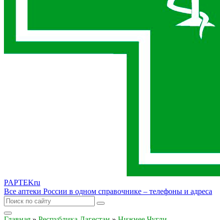
PAPTEK
ru
Все аптеки России в одном справочнике – телефоны и адреса
Главная
»
Республика Дагестан
»
Нижнее Чугли