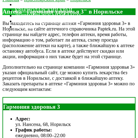
МОСКОВСКАЯ ОБЛАСТЬ
КРАСНОДАРСКИЙ КРАЙ
Аптека "Гармония здоровья 3" в Норильске
ЛЕНИНГРАДСКАЯ ОБЛАСТЬ
РОСТОВСКАЯ ОБЛАСТЬ
Вы находитесь на странице аптеки «Гармония здоровья 3» в
ДРУГИЕ
Норильске, на сайте аптечного справочника Paptek.ru. На этой
странице вы найдете адрес, телефон аптеки, время работы,
информацию о том, работает ли аптека, схему проезда
(расположение аптеки на карте), а также ближайшую к аптеке
остановку автобуса. Если в аптеке действуют скидки или
акции, информация о них также будет на этой странице.
Дополнительно на странице компании «Гармония здоровья 3»
указан официальный сайт, где можно купить лекарства без
рецептов в Норильске, с доставкой в ближайшую аптеку.
Заказать препараты в аптеке «Гармония здоровья 3» можно по
следующим контактам:
Гармония здоровья 3
Адрес:
ул. Нансена, 68, Норильск
График работы:
ежедневно, 08:00–22:00