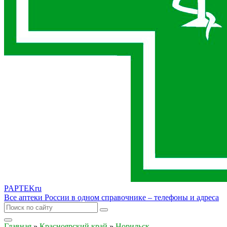
PAPTEK
ru
Все аптеки России в одном справочнике – телефоны и адреса
Главная
»
Красноярский край
»
Норильск