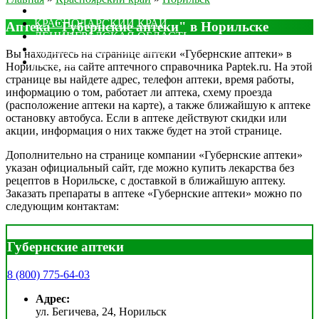
МОСКОВСКАЯ ОБЛАСТЬ
КРАСНОДАРСКИЙ КРАЙ
Аптека "Губернские аптеки" в Норильске
ЛЕНИНГРАДСКАЯ ОБЛАСТЬ
РОСТОВСКАЯ ОБЛАСТЬ
Вы находитесь на странице аптеки «Губернские аптеки» в
ДРУГИЕ
Норильске, на сайте аптечного справочника Paptek.ru. На этой
странице вы найдете адрес, телефон аптеки, время работы,
информацию о том, работает ли аптека, схему проезда
(расположение аптеки на карте), а также ближайшую к аптеке
остановку автобуса. Если в аптеке действуют скидки или
акции, информация о них также будет на этой странице.
Дополнительно на странице компании «Губернские аптеки»
указан официальный сайт, где можно купить лекарства без
рецептов в Норильске, с доставкой в ближайшую аптеку.
Заказать препараты в аптеке «Губернские аптеки» можно по
следующим контактам:
Губернские аптеки
8 (800) 775-64-03
Адрес:
ул. Бегичева, 24, Норильск