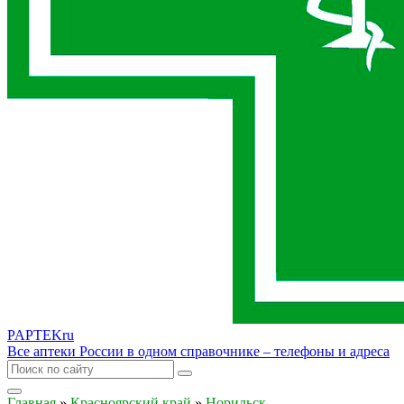
PAPTEK
ru
Все аптеки России в одном справочнике – телефоны и адреса
Главная
»
Красноярский край
»
Норильск