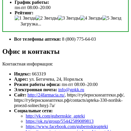
График работы:
пн-пт 08:00–20:00
Рейтинг:
Загрузка...
Все телефоны аптеки:
8 (800) 775-64-03
Офис и контакты
Контактная информация:
Индекс:
663319
Адрес:
ул. Бегичева, 24, Норильск
Режим работы офиса:
пн-пт 08:00–20:00
Электронная почта:
info@gpkk.ru
Сайт:
http://24farmacia.ru/
, https://губернскиеаптеки.рф/,
https://губернскиеаптеки.рф/contacts/apteka-330-norilsk-
proezd-solnechnyj-7a/
Социальные сети:
http://vk.com/gubernskie_apteki
https://ok.ru/group/55442589089813
https://www.facebook.com/gubernskieapteki