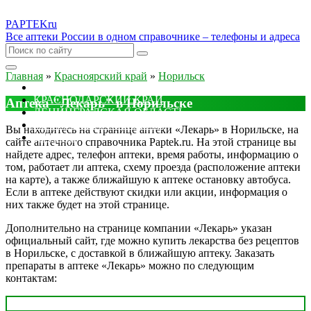
PAPTEK
ru
Все аптеки России в одном справочнике – телефоны и адреса
Главная
»
Красноярский край
»
Норильск
МОСКОВСКАЯ ОБЛАСТЬ
КРАСНОДАРСКИЙ КРАЙ
Аптека "Лекарь" в Норильске
ЛЕНИНГРАДСКАЯ ОБЛАСТЬ
РОСТОВСКАЯ ОБЛАСТЬ
Вы находитесь на странице аптеки «Лекарь» в Норильске, на
ДРУГИЕ
сайте аптечного справочника Paptek.ru. На этой странице вы
найдете адрес, телефон аптеки, время работы, информацию о
том, работает ли аптека, схему проезда (расположение аптеки
на карте), а также ближайшую к аптеке остановку автобуса.
Если в аптеке действуют скидки или акции, информация о
них также будет на этой странице.
Дополнительно на странице компании «Лекарь» указан
официальный сайт, где можно купить лекарства без рецептов
в Норильске, с доставкой в ближайшую аптеку. Заказать
препараты в аптеке «Лекарь» можно по следующим
контактам: