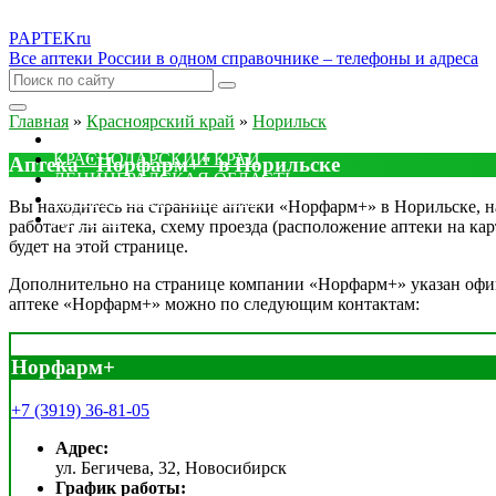
PAPTEK
ru
Все аптеки России в одном справочнике – телефоны и адреса
Главная
»
Красноярский край
»
Норильск
МОСКОВСКАЯ ОБЛАСТЬ
КРАСНОДАРСКИЙ КРАЙ
Аптека "Норфарм+" в Норильске
ЛЕНИНГРАДСКАЯ ОБЛАСТЬ
РОСТОВСКАЯ ОБЛАСТЬ
Вы находитесь на странице аптеки «Норфарм+» в Норильске, на
ДРУГИЕ
работает ли аптека, схему проезда (расположение аптеки на ка
будет на этой странице.
Дополнительно на странице компании «Норфарм+» указан офици
аптеке «Норфарм+» можно по следующим контактам:
Норфарм+
+7 (3919) 36-81-05
Адрес:
ул. Бегичева, 32, Новосибирск
График работы: