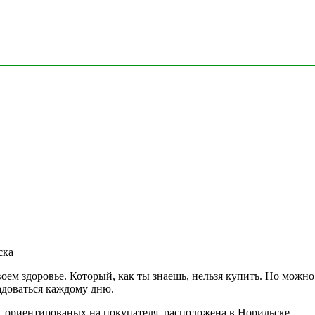
ска
своем здоровье. Который, как ты знаешь, нельзя купить. Но можн
адоваться каждому дню.
ориентированых на покупателя, расположена в Норильске.