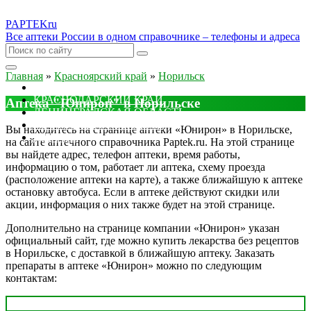
PAPTEK
ru
Все аптеки России в одном справочнике – телефоны и адреса
Главная
»
Красноярский край
»
Норильск
МОСКОВСКАЯ ОБЛАСТЬ
КРАСНОДАРСКИЙ КРАЙ
Аптека "Юнирон" в Норильске
ЛЕНИНГРАДСКАЯ ОБЛАСТЬ
РОСТОВСКАЯ ОБЛАСТЬ
Вы находитесь на странице аптеки «Юнирон» в Норильске,
ДРУГИЕ
на сайте аптечного справочника Paptek.ru. На этой странице
вы найдете адрес, телефон аптеки, время работы,
информацию о том, работает ли аптека, схему проезда
(расположение аптеки на карте), а также ближайшую к аптеке
остановку автобуса. Если в аптеке действуют скидки или
акции, информация о них также будет на этой странице.
Дополнительно на странице компании «Юнирон» указан
официальный сайт, где можно купить лекарства без рецептов
в Норильске, с доставкой в ближайшую аптеку. Заказать
препараты в аптеке «Юнирон» можно по следующим
контактам: