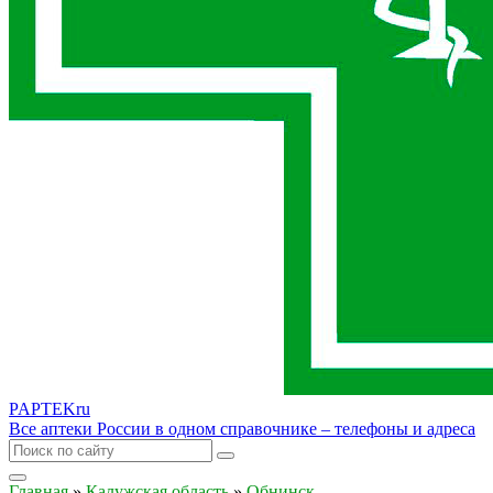
PAPTEK
ru
Все аптеки России в одном справочнике – телефоны и адреса
Главная
»
Калужская область
»
Обнинск