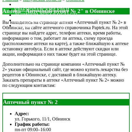
МОСКОВСКАЯ ОБЛАСТЬ
КРАСНОДАРСКИЙ КРАЙ
Аптека "Аптечный пункт № 2" в Обнинске
ЛЕНИНГРАДСКАЯ ОБЛАСТЬ
РОСТОВСКАЯ ОБЛАСТЬ
Вы находитесь на странице аптеки «Аптечный пункт № 2» в
ДРУГИЕ
Обнинске, на сайте аптечного справочника Paptek.ru. На этой
странице вы найдете адрес, телефон аптеки, время работы,
информацию о том, работает ли аптека, схему проезда
(расположение аптеки на карте), а также ближайшую к аптеке
остановку автобуса. Если в аптеке действуют скидки или
акции, информация о них также будет на этой странице.
Дополнительно на странице компании «Аптечный пункт №
2» указан официальный сайт, где можно купить лекарства без
рецептов в Обнинске, с доставкой в ближайшую аптеку.
Заказать препараты в аптеке «Аптечный пункт № 2» можно
по следующим контактам:
Аптечный пункт № 2
Адрес:
ул. Горького, 11/1, Обнинск
График работы:
пн-пт 09:00–16:00