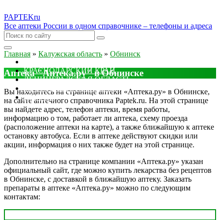
PAPTEK
ru
Все аптеки России в одном справочнике – телефоны и адреса
Главная
»
Калужская область
»
Обнинск
МОСКОВСКАЯ ОБЛАСТЬ
КРАСНОДАРСКИЙ КРАЙ
Аптека "Аптека.ру" в Обнинске
ЛЕНИНГРАДСКАЯ ОБЛАСТЬ
РОСТОВСКАЯ ОБЛАСТЬ
Вы находитесь на странице аптеки «Аптека.ру» в Обнинске,
ДРУГИЕ
на сайте аптечного справочника Paptek.ru. На этой странице
вы найдете адрес, телефон аптеки, время работы,
информацию о том, работает ли аптека, схему проезда
(расположение аптеки на карте), а также ближайшую к аптеке
остановку автобуса. Если в аптеке действуют скидки или
акции, информация о них также будет на этой странице.
Дополнительно на странице компании «Аптека.ру» указан
официальный сайт, где можно купить лекарства без рецептов
в Обнинске, с доставкой в ближайшую аптеку. Заказать
препараты в аптеке «Аптека.ру» можно по следующим
контактам: