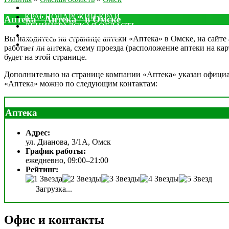
МОСКОВСКАЯ ОБЛАСТЬ
КРАСНОДАРСКИЙ КРАЙ
Аптека "Аптека" в Омске
ЛЕНИНГРАДСКАЯ ОБЛАСТЬ
РОСТОВСКАЯ ОБЛАСТЬ
Вы находитесь на странице аптеки «Аптека» в Омске, на сайте 
ДРУГИЕ
работает ли аптека, схему проезда (расположение аптеки на ка
будет на этой странице.
Дополнительно на странице компании «Аптека» указан официаль
«Аптека» можно по следующим контактам:
Аптека
Адрес:
ул. Дианова, 3/1А, Омск
График работы:
ежедневно, 09:00–21:00
Рейтинг:
Загрузка...
Офис и контакты