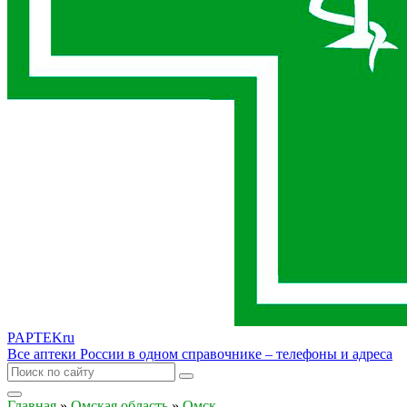
PAPTEK
ru
Все аптеки России в одном справочнике – телефоны и адреса
Главная
»
Омская область
»
Омск